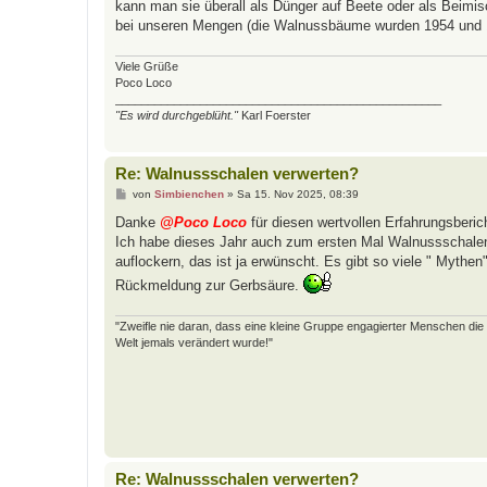
a
kann man sie überall als Dünger auf Beete oder als Beimis
g
bei unseren Mengen (die Walnussbäume wurden 1954 und 19
Viele Grüße
Poco Loco
__________________________________________________
"Es wird durchgeblüht."
Karl Foerster
Re: Walnussschalen verwerten?
B
von
Simbienchen
»
Sa 15. Nov 2025, 08:39
e
i
Danke
@Poco Loco
für diesen wertvollen Erfahrungsberic
t
Ich habe dieses Jahr auch zum ersten Mal Walnussschale
r
a
auflockern, das ist ja erwünscht. Es gibt so viele " Mythen
g
Rückmeldung zur Gerbsäure.
"Zweifle nie daran, dass eine kleine Gruppe engagierter Menschen die W
Welt jemals verändert wurde!"
Re: Walnussschalen verwerten?