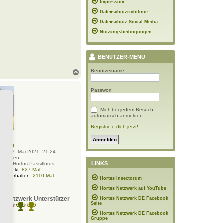
Impressum
Datenschutzrichtlinie
Datenschutz Social Media
Nutzungsbedingungen
BENUTZER-MENÜ
Benutzername:
N
a
c
Passwort:
h
o
b
Mich bei jedem Besuch
e
automatisch anmelden
n
Registriere dich jetzt!
er
:
1710
rt:
Fr 7. Mai 2021, 21:24
:
Norden
LINKS
Name:
Hortus Passiflorus
 bedankt:
827 Mal
ung erhalten:
2110 Mal
Hortus Insectorum
Hortus Netzwerk auf YouTube
s-Netzwerk Unterstützer
Hortus Netzwerk DE Facebook
Seite
Hortus Netzwerk DE Facebook
Gruppe