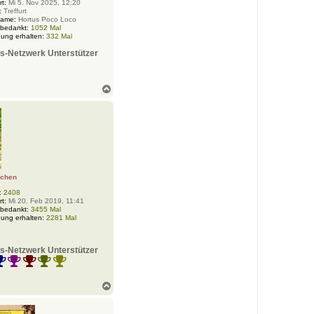
rt:
Mi 5. Nov 2025, 12:20
:
Treffurt
Name:
Hortus Poco Loco
 bedankt:
1052 Mal
ung erhalten:
332 Mal
s-Netzwerk Unterstützer
N
a
c
h
o
b
e
n
nchen
:
2408
rt:
Mi 20. Feb 2019, 11:41
 bedankt:
3455 Mal
ung erhalten:
2281 Mal
s-Netzwerk Unterstützer
N
a
c