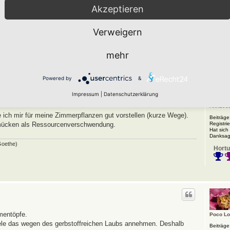
Akzeptieren
inage. Vor der Gewächshaustür ist es immer feucht.
Verweigern
mehr
Powered by
&
Impressum
|
Datenschutzerklärung
shi/ Kompost, obwohl ich sie dafür zu hart finde.
Ann198
ich mir für meine Zimmerpflanzen gut vorstellen (kurze Wege).
Beiträge
Registrie
rmücken als Ressourcenverschwendung.
Hat sich
Danksag
 Goethe)
Hortu
mentöpfe.
Poco L
iele das wegen des gerbstoffreichen Laubs annehmen. Deshalb
Beiträge