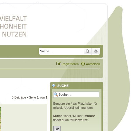
Suche
Erweiterte Suche
Registrieren
Anmelden
SUCHE
6 Beiträge • Seite
1
von
1
Benutze ein * als Platzhalter für
teilweis Übereinstimmungen
Mulch
findet "Mulch",
Mulch*
findet auch "Mulchwurst"