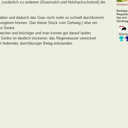
, zusätzlich zu anderem (Grasmulch und Holzhackschnitzel) die
Simbie
Beiträge
Registrie
halten und dadurch das Gras nicht mehr so schnell durchkommt
Hat sich
Danksag
 fungieren können. Das kleine Stück vom Gehweg ( eher ein
te Senke.
eicher und brüchiger und man konnte gut darauf laufen.
Hortu
 Senke ist deutlich trockener, das Regenwasser versickert
ast federnder, durchlässiger Belag entstanden.