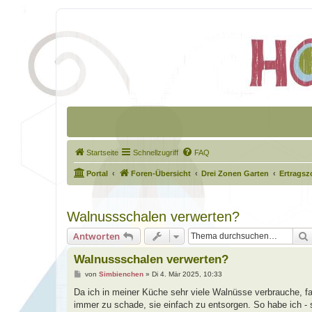
Startseite
Schnellzugriff
FAQ
Portal
Foren-Übersicht
Drei Zonen Garten
Ertragsz
Walnussschalen verwerten?
Antworten
Walnussschalen verwerten?
B
von
Simbienchen
»
Di 4. Mär 2025, 10:33
e
i
Da ich in meiner Küche sehr viele Walnüsse verbrauche, f
t
immer zu schade, sie einfach zu entsorgen. So habe ich - s
r