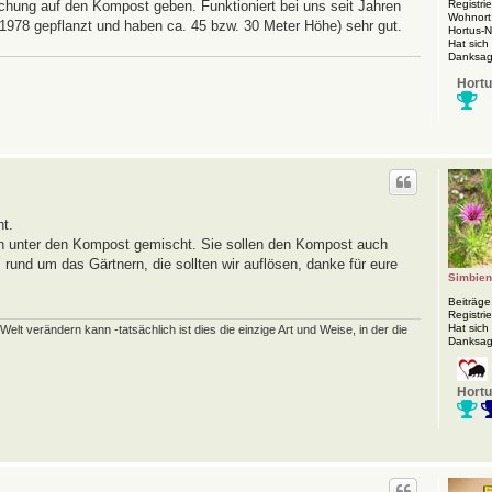
Registrie
chung auf den Kompost geben. Funktioniert bei uns seit Jahren
Wohnort
78 gepflanzt und haben ca. 45 bzw. 30 Meter Höhe) sehr gut.
Hortus-
Hat sich
Danksag
Hortu
ht.
n unter den Kompost gemischt. Sie sollen den Kompost auch
" rund um das Gärtnern, die sollten wir auflösen, danke für eure
Simbie
Beiträge
Registrie
Hat sich
elt verändern kann -tatsächlich ist dies die einzige Art und Weise, in der die
Danksag
Hortu