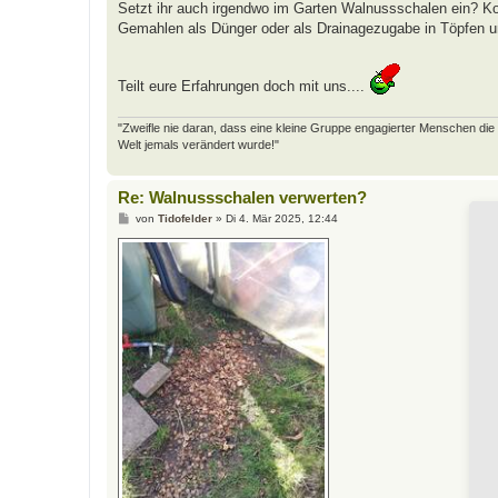
Setzt ihr auch irgendwo im Garten Walnussschalen ein? Komp
Gemahlen als Dünger oder als Drainagezugabe in Töpfen 
Teilt eure Erfahrungen doch mit uns....
"Zweifle nie daran, dass eine kleine Gruppe engagierter Menschen die W
Welt jemals verändert wurde!"
Re: Walnussschalen verwerten?
B
von
Tidofelder
»
Di 4. Mär 2025, 12:44
e
i
t
r
a
g