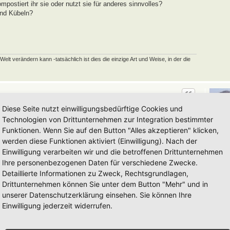
ostiert ihr sie oder nutzt sie für anderes sinnvolles?
und Kübeln?
elt verändern kann -tatsächlich ist dies die einzige Art und Weise, in der die
Diese Seite nutzt einwilligungsbedürftige Cookies und
Technologien von Drittunternehmen zur Integration bestimmter
Funktionen. Wenn Sie auf den Button "Alles akzeptieren" klicken,
Tidofeld
werden diese Funktionen aktiviert (Einwilligung). Nach der
Beiträge
Einwilligung verarbeiten wir und die betroffenen Drittunternehmen
Registrie
Ihre personenbezogenen Daten für verschiedene Zwecke.
Wohnort
Hortus-
Detaillierte Informationen zu Zweck, Rechtsgrundlagen,
Hat sich
Danksag
Drittunternehmen können Sie unter dem Button "Mehr" und in
unserer Datenschutzerklärung einsehen. Sie können Ihre
Hortu
Einwilligung jederzeit widerrufen.