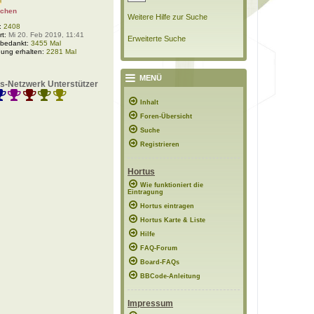
nchen
Weitere Hilfe zur Suche
:
2408
rt:
Mi 20. Feb 2019, 11:41
Erweiterte Suche
 bedankt:
3455 Mal
ung erhalten:
2281 Mal
MENÜ
s-Netzwerk Unterstützer
Inhalt
Foren-Übersicht
Suche
Registrieren
Hortus
Wie funktioniert die
Eintragung
Hortus eintragen
Hortus Karte & Liste
Hilfe
FAQ-Forum
Board-FAQs
BBCode-Anleitung
Impressum