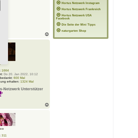
Hortus Netzwerk Instagram
Hortus Netzwerk Frankreich
Hortus Netzwerk USA
Facebook
Die Seite der Mini Tipps
naturgarten Shop
N
a
c
h
o
b
e
1
n
:
1664
rt:
Do 20. Jan 2022, 10:12
 bedankt:
600 Mal
ung erhalten:
1324 Mal
s-Netzwerk Unterstützer
N
a
c
h
o
b
oco
e
n
:
311