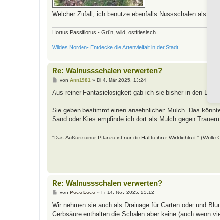
Welcher Zufall, ich benutze ebenfalls Nussschalen als Dra
Hortus Passiflorus - Grün, wild, ostfriesisch.
Wildes Norden- Entdecke die Artenvielfalt in der Stadt.
Re: Walnussschalen verwerten?
B
von
Ann1981
»
Di 4. Mär 2025, 13:24
e
i
Aus reiner Fantasielosigkeit gab ich sie bisher in den Boka
t
r
a
Sie geben bestimmt einen ansehnlichen Mulch. Das könnte 
g
Sand oder Kies empfinde ich dort als Mulch gegen Traue
"Das Äußere einer Pflanze ist nur die Hälfte ihrer Wirklichkeit." (Wolle
Re: Walnussschalen verwerten?
B
von
Poco Loco
»
Fr 14. Nov 2025, 23:12
e
i
Wir nehmen sie auch als Drainage für Garten oder und Blu
t
Gerbsäure enthalten die Schalen aber keine (auch wenn v
r